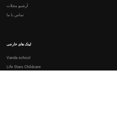
آرشیو مجلات
تماس با ما
لینک های خارجی
Vanda school
Life Stars Childcare
Powered By
Elixir Graphic
© Copyright 2020
Privacy
Terms
Sitemap
Purchase