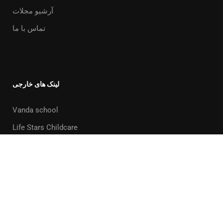
آرشیو مجلات
تماس با ما
لینک های خارجی
Vanda school
Life Stars Childcare
Powered By
Elixir Graphic
© Copyright 2020
Privacy
Terms
Sitemap
Purchase