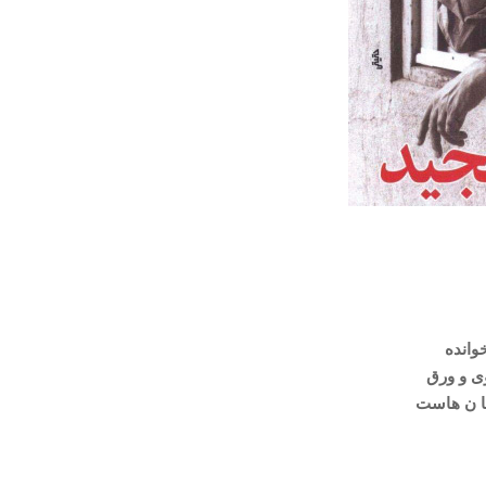
وانده
ی و ورق
ما ن هاست