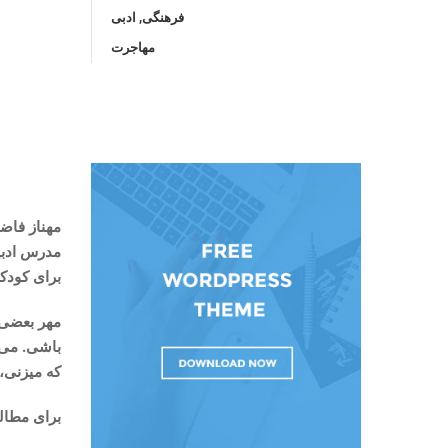
فرهنگی, ادبی
مهاجرت
مهناز فاض
مدرس ادبی
برای کودکا
مهر بعضی ک
باشی. می 
که میزنی،
برای مطال