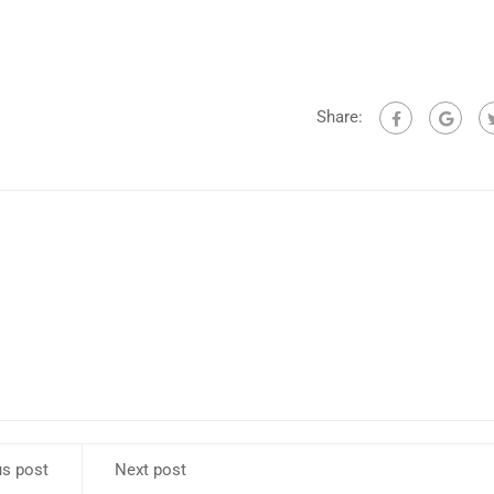
Share:
us post
Next post