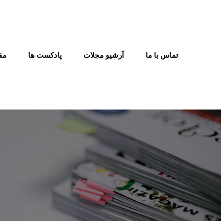
تماس با ما
آرشیو مجلات
پادکست ها
مق